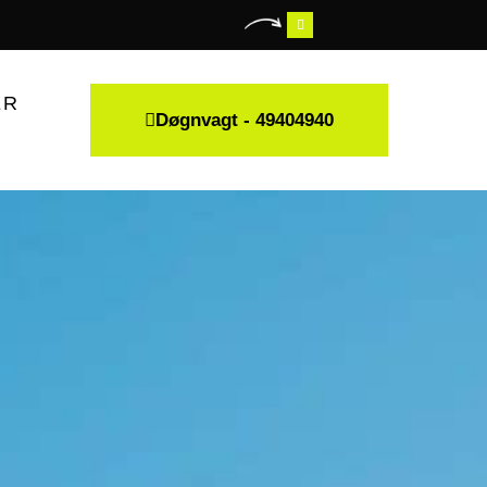
ER
Døgnvagt - 49404940