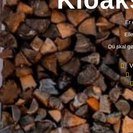
Er 
Ell
Du skal gø
V