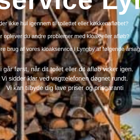
der ikke hul igennem til toilettet eller køkkenafløbet?
er oplever du andre problemer med kloak eller afløb?
re brug af vores kloakservice i Lyngby af følgende årsag
i går først, når dit toilet eller dit afløb virker igen.
Vi sidder klar ved vagttelefonen døgnet rundt.
Vi kan tilbyde dig lave priser og prisgaranti