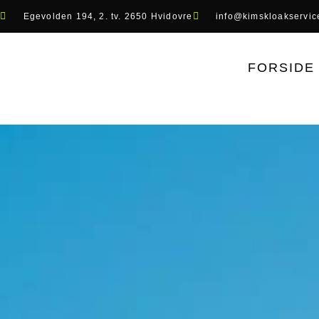
Egevolden 194, 2. tv. 2650 Hvidovre
info@kimskloakservic
FORSIDE