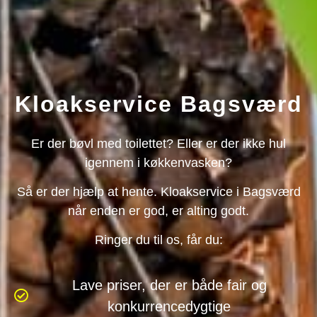
Kloakservice Bagsværd
Er der bøvl med toilettet? Eller er der ikke hul
igennem i køkkenvasken?
Så er der hjælp at hente. Kloakservice i Bagsværd
når enden er god, er alting godt.
Ringer du til os, får du:
Lave priser, der er både fair og
konkurrencedygtige