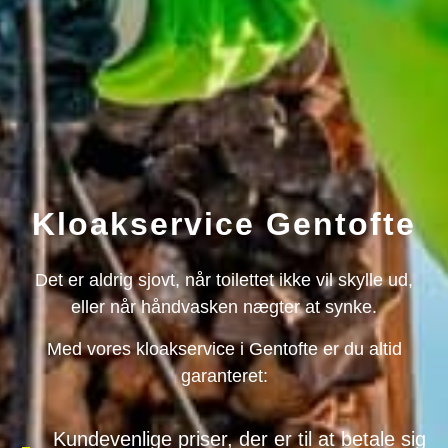
Kloakservice Gentofte
Det er aldrig sjovt, når toilettet ikke vil skylle ud,
eller når håndvasken nægter at synke.
Med vores kloakservice i Gentofte er du altid
garanteret:
Kundevenlige priser, der er til at betale sig