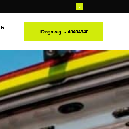
ER
Døgnvagt - 49404940