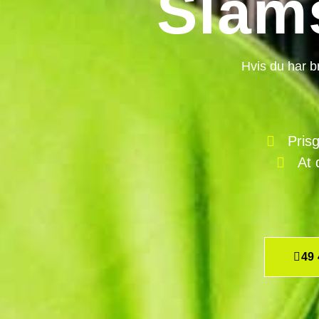
Slam
Hvis du har b
Pris
At 
49 