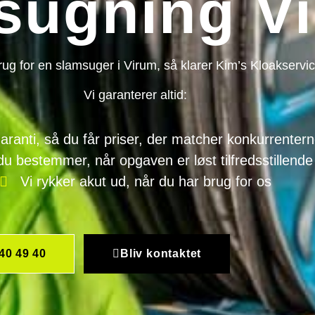
sugning V
rug for en slamsuger i Virum, så klarer Kim’s Kloakservic
Vi garanterer altid:
garanti, så du får priser, der matcher konkurrenter
du bestemmer, når opgaven er løst tilfredsstillende
Vi rykker akut ud, når du har brug for os
40 49 40
Bliv kontaktet