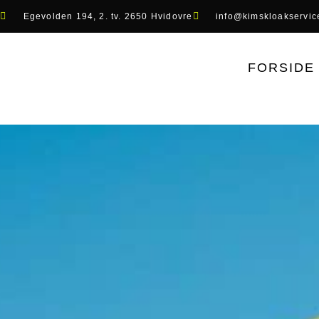
Egevolden 194, 2. tv. 2650 Hvidovre
info@kimskloakservic
FORSIDE