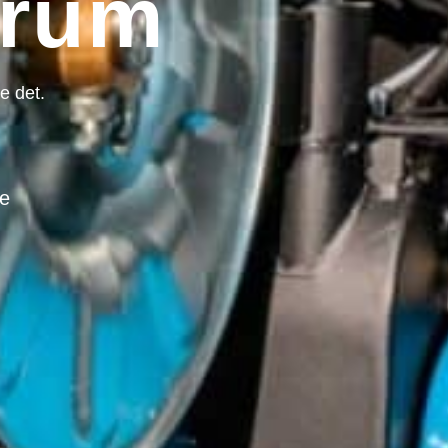
irum
e det.
ne