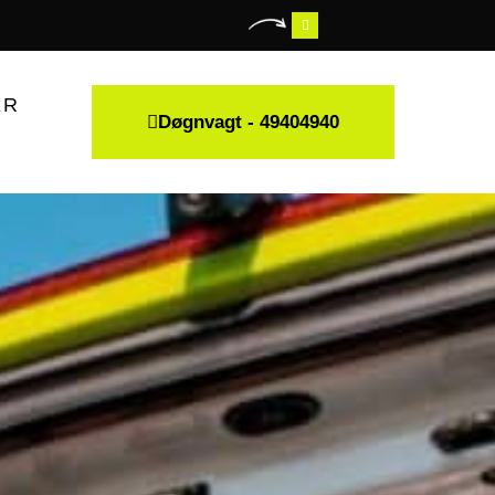
ER
Døgnvagt - 49404940