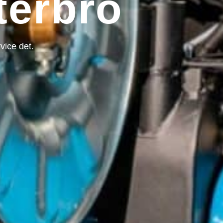
terbro
vice det.