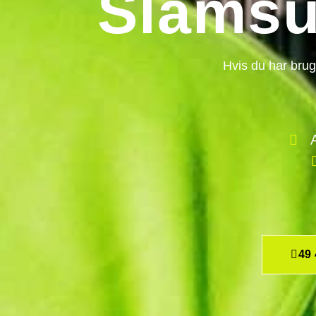
Slamsu
Hvis du har brug
49 