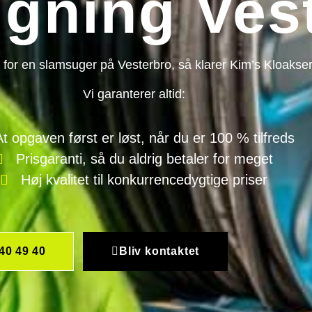
gning Ves
 for en slamsuger på Vesterbro, så klarer Kim’s Kloakser
Vi garanterer altid:
At opgaven først er løst, når du er 100 % tilfreds
Prisgaranti, så du aldrig betaler for meget
Høj kvalitet til konkurrencedygtige priser
40 49 40
Bliv kontaktet