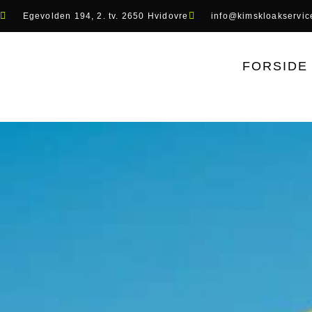
Egevolden 194, 2. tv. 2650 Hvidovre
info@kimskloakservic
FORSIDE