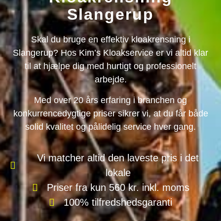
Slangerup
Skal du bruge en effektiv kloakrensning i
Slangerup? Hos Kim’s Kloakservice er vi altid klar
til at hjælpe dig med hurtigt og professionelt
arbejde.
Med over 20 års erfaring i branchen og
konkurrencedygtige priser sikrer vi, at du får både
solid kvalitet og pålidelig service hver gang.
Vi matcher altid den laveste pris i det
lokale
Priser fra kun 560 kr. inkl. moms
100% tilfredshedsgaranti