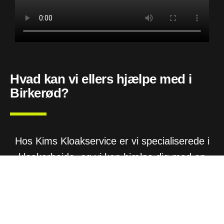
Hvad kan vi ellers hjælpe med i
Birkerød?
Hos Kims Kloakservice er vi specialiserede i
kloakarbejde, og vi kan hjælpe dig med en
bred vifte af opgaver. Vi tilbyder blandt andet
slamsugning
, som er en vigtig del af at holde
din kloak i topform. Slamsugning fjerner
ophobninger af slam og affald i din kloak, som