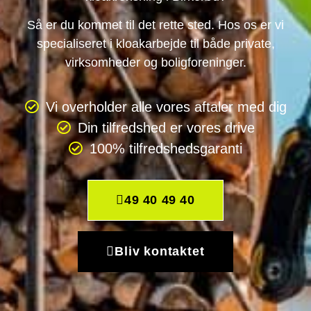
Så er du kommet til det rette sted. Hos os er vi
specialiseret i kloakarbejde til både private,
virksomheder og boligforeninger.
Vi overholder alle vores aftaler med dig
Din tilfredshed er vores drive
100% tilfredshedsgaranti
49 40 49 40
Bliv kontaktet