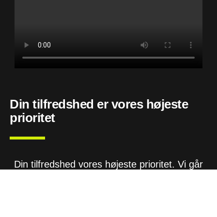
Din tilfredshed er vores højeste
prioritet
Din tilfredshed vores højeste prioritet. Vi går
aldrig på kompromis med kvaliteten af vores
arbejde, og vi forlader aldrig en opgave, før
vores kunder er fuldt tilfredse. Med vores 20