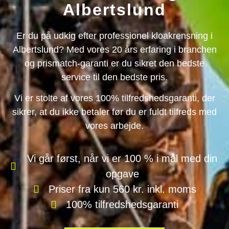
Albertslund
Er du på udkig efter professionel kloakrensning i
Albertslund? Med vores 20 års erfaring i branchen
og prismatch-garanti er du sikret den bedste
service til den bedste pris.
Vi er stolte af vores 100% tilfredshedsgaranti, der
sikrer, at du ikke betaler før du er fuldt tilfreds med
vores arbejde.
Vi går først, når vi er 100 % i mål med din
opgave
Priser fra kun 560 kr. inkl. moms
100% tilfredshedsgaranti