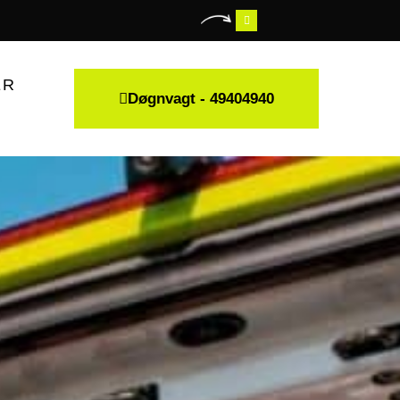
ER
Døgnvagt - 49404940