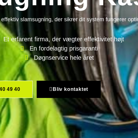
og effektiv slamsugning, der sikrer dit system fungerer opt
Et erfarent firma, der vægter effektivitet højt
En fordelagtig prisgaranti
Døgnservice hele året
40 49 40
Bliv kontaktet