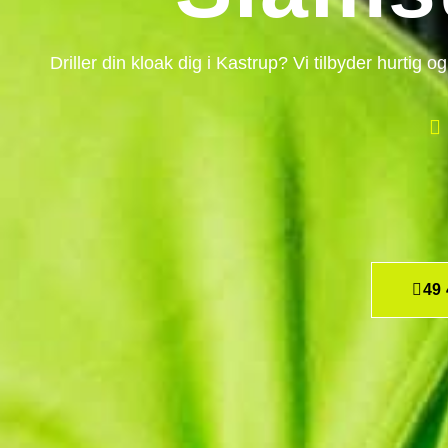
Driller din kloak dig i Kastrup? Vi tilbyder hurtig 
49 