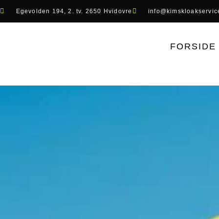
Egevolden 194, 2. tv. 2650 Hvidovre
info@kimskloakservic
FORSIDE