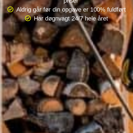
priser
Aldrig går før din opgave er 100% fuldført
Har døgnvagt 24/7 hele året