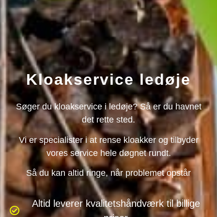
Kloak­service ledøje
Søger du kloakservice i ledøje? Så er du havnet
det rette sted.
Vi er specialister i at rense kloakker og tilbyder
vores service hele døgnet rundt.
Så du kan altid ringe, når problemet opstår
Altid leverer kvalitetshåndværk til billige