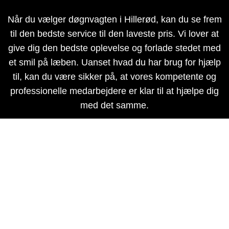
Når du vælger døgnvagten i Hillerød, kan du se frem
til den bedste service til den laveste pris. Vi lover at
give dig den bedste oplevelse og forlade stedet med
et smil på læben. Uanset hvad du har brug for hjælp
til, kan du være sikker på, at vores kompetente og
professionelle medarbejdere er klar til at hjælpe dig
med det samme.
Vi har både telefon og køretøjer på vagt døgnet
rundt, så uanset hvornår uheldet er ude, vil vi være
der med det samme.
Vi ønsker kun at give dig den bedste service, og
derfor vil du stå tilbage som en tilfreds kunde. Vælg
vores kloakservice døgnvagten i Hillerød og se frem
til den bedste oplevelse!