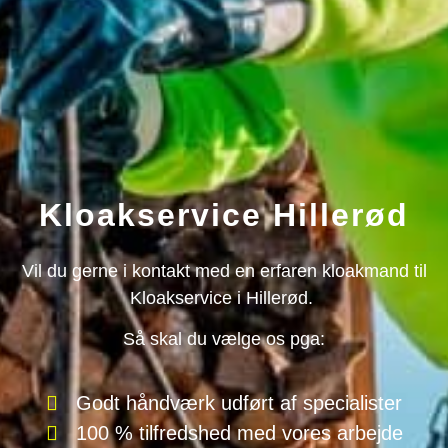
Kloakservice Hillerød
Vil du gerne i kontakt med en erfaren kloakmand til
Kloakservice i Hillerød.
Så skal du vælge os pga:
Godt håndværk udført af specialister
100 % tilfredshed med vores arbejde