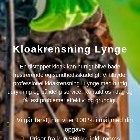
Kloakrensning Lynge
En tilstoppet kloak kan hurtigt blive både
frustrerende og sundhedsskadeligt. Vi tilbyder
professionel kloakrensning i Lynge med hurtig
udrykning og pålidelig service. Kontakt os i dag og
få løst problemet effektivt og grundigt.
Vi går først, når vi er 100 % i mål med din
opgave
Priser fra kun 560 kr. inkl. moms