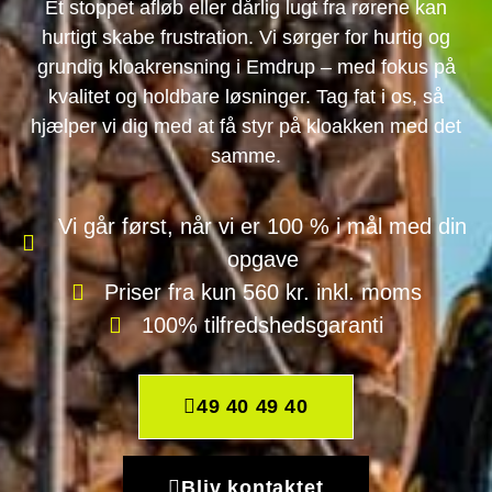
Et stoppet afløb eller dårlig lugt fra rørene kan
hurtigt skabe frustration. Vi sørger for hurtig og
grundig kloakrensning i Emdrup – med fokus på
kvalitet og holdbare løsninger. Tag fat i os, så
hjælper vi dig med at få styr på kloakken med det
samme.
Vi går først, når vi er 100 % i mål med din
opgave
Priser fra kun 560 kr. inkl. moms
100% tilfredshedsgaranti
49 40 49 40
Bliv kontaktet